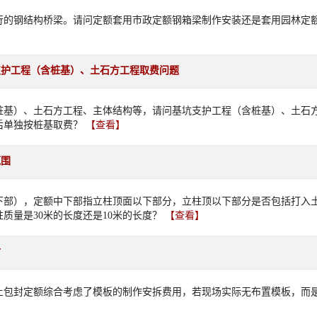
行的钢结构桥梁。请问定额套用市政定额钢箱梁制作安装还是套用园林定
支护工程（含桩基）、土石方工程取费问题
桩基）、土石方工程、主体结构等，请问基坑支护工程（含桩基）、土石
后单独按桩基取费？
【查看】
范围
支架（下部），定额中下部指立柱顶面以下部分，立柱顶以下部分是否包括打入土
质量是30米的长度还是10米的长度？
【查看】
封
土包封定额综合考虑了模板的制作安拆费用，若现场实际无布置模板，而