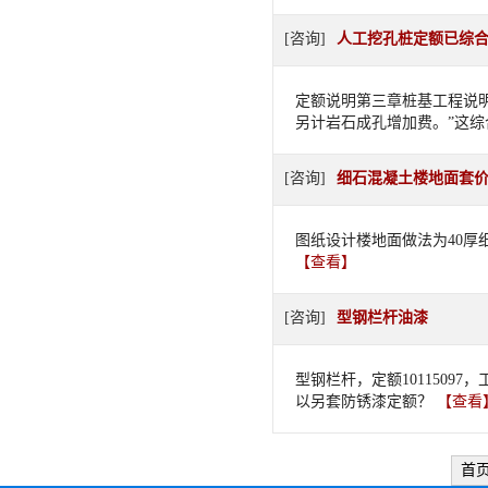
[咨询]
人工挖孔桩定额已综合
定额说明第三章桩基工程说明
另计岩石成孔增加费。”这综
[咨询]
细石混凝土楼地面套
图纸设计楼地面做法为40厚
【查看】
[咨询]
型钢栏杆油漆
型钢栏杆，定额101150
以另套防锈漆定额？
【查看
首