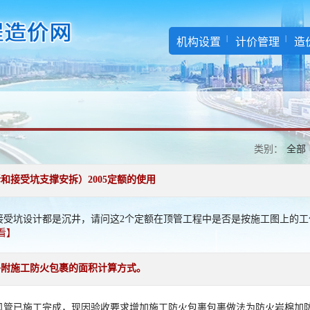
机构设置
计价管理
造
类别：
全部
和接受坑支撑安拆）2005定额的使用
坑接受坑设计都是沉井，请问这2个定额在顶管工程中是否是按施工图上的
看】
外附施工防火包裹的面积计算方式。
风管已施工完成，现因验收要求增加施工防火包裹包裹做法为防火岩棉加防