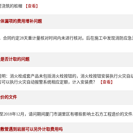
时浇筑的桩帽
【查看】
单体漏项的费用增补问题
险。合同约定28天重计量核对时间内未进行核对。后在施工中发现消防应
费是否计取的问题
释说明：消火栓成套产品未包括消火栓按钮的，消火栓按钮安装执行火灾自
否可以执行火灾自动报警系统相应定额，计入安装费？
【查看】
造价的文件
月至2018年12月，请问期间厦门市湖里区有哪些影响土石方工程造价的文
越敷管遇到岩层可以另外计取费用吗