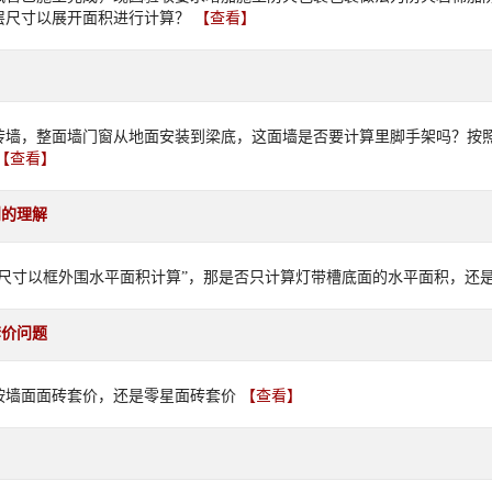
层尺寸以展开面积进行计算？
【查看】
砖墙，整面墙门窗从地面安装到梁底，这面墙是否要计算里脚手架吗？按
【查看】
则的理解
示尺寸以框外围水平面积计算”，那是否只计算灯带槽底面的水平面积，还
套价问题
按墙面面砖套价，还是零星面砖套价
【查看】