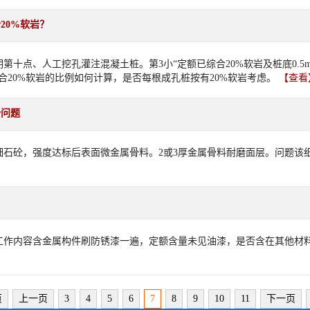
20%软岩？
第十点、人工挖孔灌注混凝土桩。第3小“定额已综合20%软岩及桩底0.
合20%软岩的比例如何计算，是否每根成孔桩按有20%软岩考虑。
【查看
价问题
细石砼，强度达标后表面微金属骨料。2或3厚金属骨料耐磨面层。问题
97，工作内容含金属构件刷防锈漆一遍，定额含量未见油漆，是否含在其他
】
页
上一页
3
4
5
6
7
8
9
10
11
下一页