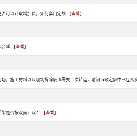
是否可以计取增加费，如何套用定额
【查看】
较合适
【查看】
运
现场，施工材料以及现场拆除废渣需要二次转运，请问市政定额中已包含
手架是否按双面计取？
【查看】