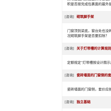
积是否按完成包裹面的最外
[咨询]
砌筑脚手架
门窗顶到梁底，窗台处也没
况砌筑脚手架是否要扣除？
[咨询]
关于灯带槽的计算规
定额规定“灯带槽按设计图
[咨询]
瓷砖墙面的门窗侧的
瓷砖墙面的门窗侧，套价应
[咨询]
独立基础