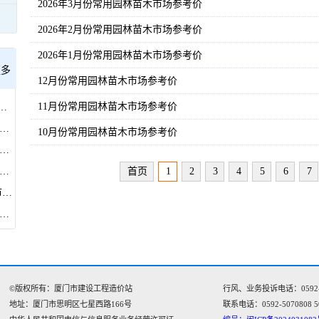
2026年3月份常用园林苗木市场参考价
2026年2月份常用园林苗木市场参考价
2026年1月份常用园林苗木市场参考价
更多
12月份常用园林苗木市场参考价
11月份常用园林苗木市场参考价
026年7月市管房建市政工程施工合同履约评价及劳务实名制检查情况的通知
市住房和建设局关于调整施工招标示范文本部分条款的通知
10月份常用园林苗木市场参考价
市住房和建设局关于开展房屋建筑和市政基础设施工程安全生产大排查大整治工作的通知
市住房和建设局关于印发《厦门市住建领域人工智能三年行动计划》的通知
首页
1
2
3
4
5
6
7
厦门市建设工程造价站 关于建立房屋市政工程在建项目欠款欠薪 隐患常态化排查工作机制的通知
建设工程造价站关于2026年上半年房屋市政工程施工承发包行为专项检查暨4-5月合同履约评价结果的通知
©版权所有：厦门市建设工程造价站
行风、业务投诉电话：0592-505
地址：厦门市思明区七星西路166号‌‌
联系电话：0592-5070808 5