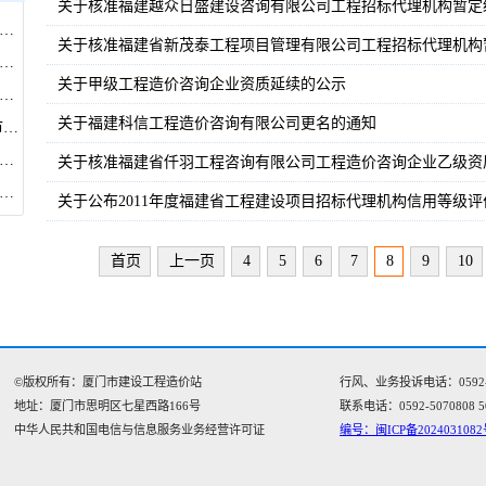
关于核准福建越众日盛建设咨询有限公司工程招标代理机构暂定
市住房和建设局关于调整施工招标示范文本部分条款的通知
关于核准福建省新茂泰工程项目管理有限公司工程招标代理机构
市住房和建设局关于开展房屋建筑和市政基础设施工程安全生产大排查大整治工作的通知
关于甲级工程造价咨询企业资质延续的公示
市住房和建设局关于印发《厦门市住建领域人工智能三年行动计划》的通知
关于福建科信工程造价咨询有限公司更名的通知
厦门市建设工程造价站 关于建立房屋市政工程在建项目欠款欠薪 隐患常态化排查工作机制的通知
建设工程造价站关于2026年上半年房屋市政工程施工承发包行为专项检查暨4-5月合同履约评价结果的通知
关于核准福建省仟羽工程咨询有限公司工程造价咨询企业乙级资
工程量清单市场综合价》(2026 01期)赠阅通知
关于公布2011年度福建省工程建设项目招标代理机构信用等级
首页
上一页
4
5
6
7
8
9
10
©版权所有：厦门市建设工程造价站
行风、业务投诉电话：0592-505
地址：厦门市思明区七星西路166号‌‌
联系电话：0592-5070808 5
中华人民共和国电信与信息服务业务经营许可证
编号：闽ICP备2024031082