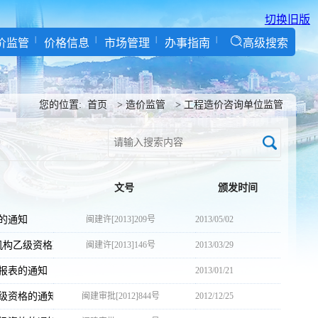
切换旧版
价监管
价格信息
市场管理
办事指南
高级搜索
您的位置:
首页
>
造价监管
>
工程造价咨询单位监管
文号
颁发时间
的通知
闽建许[2013]209号
2013/05/02
机构乙级资格延续的通知
闽建许[2013]146号
2013/03/29
计报表的通知
2013/01/21
级资格的通知
闽建审批[2012]844号
2012/12/25