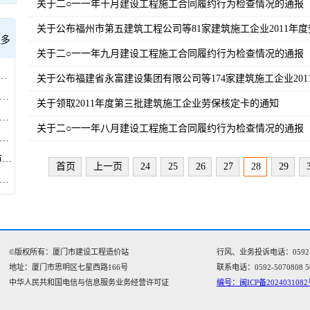
关于二○一一年十月建设工程施工合同履约行为检查情况的通报
关于公布福州市第五建筑工程公司等81家建筑施工企业2011年
更多
关于二○一一年九月建设工程施工合同履约行为检查情况的通报
026年7月市管房建市政工程施工合同履约评价及劳务实名制检查情况的通知
关于公布福建省永富建设集团有限公司等174家建筑施工企业20
市住房和建设局关于调整施工招标示范文本部分条款的通知
关于领取2011年度第三批建筑施工企业劳保核定卡的通知
市住房和建设局关于开展房屋建筑和市政基础设施工程安全生产大排查大整治工作的通知
关于二○一一年八月建设工程施工合同履约行为检查情况的通报
市住房和建设局关于印发《厦门市住建领域人工智能三年行动计划》的通知
厦门市建设工程造价站 关于建立房屋市政工程在建项目欠款欠薪 隐患常态化排查工作机制的通知
首页
上一页
24
25
26
27
28
29
建设工程造价站关于2026年上半年房屋市政工程施工承发包行为专项检查暨4-5月合同履约评价结果的通知
©版权所有：厦门市建设工程造价站
行风、业务投诉电话：0592-505
地址：厦门市思明区七星西路166号‌‌
联系电话：0592-5070808 5
中华人民共和国电信与信息服务业务经营许可证
编号：闽ICP备2024031082