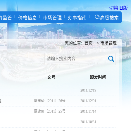
切换旧版
价监管
价格信息
市场管理
办事指南
高级搜索
您的位置:
首页
>
市场管理
文号
颁发时间
2011/12/19
报
厦建价〔2011〕26号
2011/12/01
厦建价〔2011〕25号
2011/11/14
2011/10/31